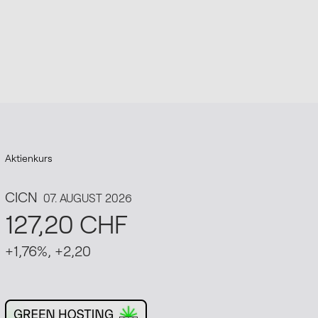
Aktienkurs
This website runs on green hosting - verified by theg