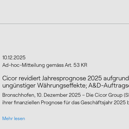
14
Treffer
14
Treffer
10.12.2025
Mehr lesen
Ad-hoc-Mitteilung gemäss Art. 53 KR
Cicor revidiert Jahresprognose 2025 aufgrun
ungünstiger Währungseffekte; A&D-Auftragse
Bronschhofen, 10. Dezember 2025 – Die Cicor Group (S
ihrer finanziellen Prognose für das Geschäftsjahr 202
Mehr lesen