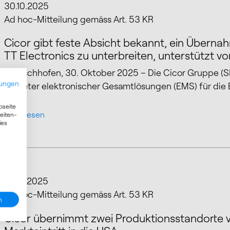
30.10.2025
Mehr lesen
Ad hoc-Mitteilung gemäss Art. 53 KR
Cicor gibt feste Absicht bekannt, ein Übern
TT Electronics zu unterbreiten, unterstützt v
Bronschhofen, 30. Oktober 2025 – Die Cicor Gruppe (SIX
ungen
Anbieter elektronischer Gesamtlösungen (EMS) für die 
bseite
Mehr lesen
eiten-
ies
28.10.2025
Mehr lesen
Ad hoc-Mitteilung gemäss Art. 53 KR
n
Cicor übernimmt zwei Produktionsstandorte vo