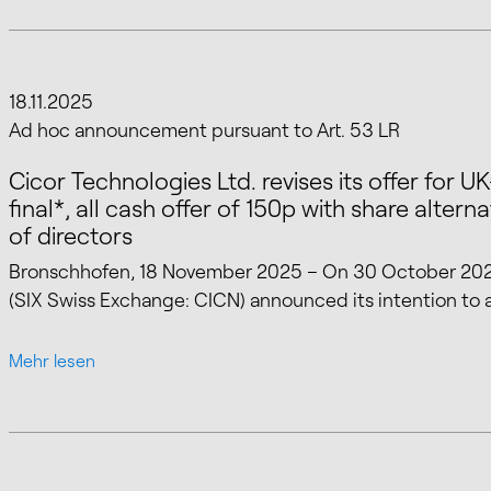
18.11.2025
Mehr lesen
Ad hoc announcement pursuant to Art. 53 LR
Cicor Technologies Ltd. revises its offer for 
final*, all cash offer of 150p with share alter
of directors
Bronschhofen, 18 November 2025 – On 30 October 2025,
(SIX Swiss Exchange: CICN) announced its intention to 
Mehr lesen