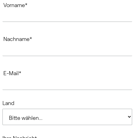
Cicor Global HR Contact Form - DE
HR Contact Form - DE
Vorname
*
Nachname
*
E-Mail
*
Land